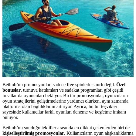
Bethub’un promosyonları sadece free spinlerle sınırlı değil.
Özel
bonuslar
, turnuva katılımları ve sadakat programları gibi çeşitli
fırsatlar da oyuncuları bekliyor. Bu tür promosyonlar, oyuncuların
oyun stratejilerini geliştirmelerine yardımcı olurken, aynı zamanda
platforma olan bağlılıklarını artırıyor. Ayrıca, bu tür teşvikler
sayesinde kullanıcılar farklı oyunları deneme ve keşfetme imkanı
buluyor.
Bethub’un sunduğu teklifler arasında en dikkat çekenlerden biri de
kişiselleştirilmiş promosyonlar
. Kullanıcıların oyun alışkanlıklarına