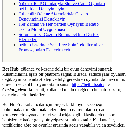
Yüksek RTP Oranlarıyla Slot ve Canlı Oyunları
bet hub’da Deneyimleyin
Güvenilir Ödeme Sistemleriyle Casino
Deneyiminizi Destekleyin
Her Zaman ve Her Yerden Oynayın: Bethub
casino Mobil Uygulaması
Sorunlarınıza Çözüm Bulun: bet hub Destek
Hizmetleri
bethub Üzerinde Yeni Free Spin Tekliflerini ve
Promosyonları Deneyimleyin
Bet Hub
, eğlence ve kazanç dolu bir oyun deneyimi sunarak
kullanıcılarına eşsiz bir platform sağlar. Burada, sadece şans oyunları
değil, aynı zamanda strateji ve bilgi gerektiren oyunlar da mevcuttur.
Güvenli ve adil bir oyun ortamı sunan
https://bethub.site/
ile
Casino_clean
konsepti, kullanıcıların hem eğlenip hem de kazanç
elde etmelerini hedefler.
Bet Hub’da kullanıcılar için birçok farklı oyun seçeneği
bulunmaktadır. Slot makinelerinden masa oyunlarına, canlı
krupiyerlerle oynanan rulet ve blackjack gibi klasiklerden spor
bahislerine kadar geniş bir yelpaze sunulmaktadır. Kullanıcılar,
tercihlerine göre bu oyunlar arasında geçiş yapabilir ve en sevdikleri