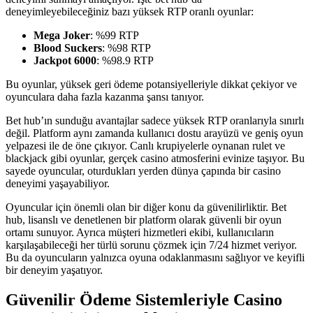
deneyimleyebileceğiniz bazı yüksek RTP oranlı oyunlar:
Mega Joker
: %99 RTP
Blood Suckers
: %98 RTP
Jackpot 6000
: %98.9 RTP
Bu oyunlar, yüksek geri ödeme potansiyelleriyle dikkat çekiyor ve
oyunculara daha fazla kazanma şansı tanıyor.
Bet hub’ın sunduğu avantajlar sadece yüksek RTP oranlarıyla sınırlı
değil. Platform aynı zamanda kullanıcı dostu arayüzü ve geniş oyun
yelpazesi ile de öne çıkıyor. Canlı krupiyelerle oynanan rulet ve
blackjack gibi oyunlar, gerçek casino atmosferini evinize taşıyor. Bu
sayede oyuncular, oturdukları yerden dünya çapında bir casino
deneyimi yaşayabiliyor.
Oyuncular için önemli olan bir diğer konu da güvenilirliktir. Bet
hub, lisanslı ve denetlenen bir platform olarak güvenli bir oyun
ortamı sunuyor. Ayrıca müşteri hizmetleri ekibi, kullanıcıların
karşılaşabileceği her türlü sorunu çözmek için 7/24 hizmet veriyor.
Bu da oyuncuların yalnızca oyuna odaklanmasını sağlıyor ve keyifli
bir deneyim yaşatıyor.
Güvenilir Ödeme Sistemleriyle Casino