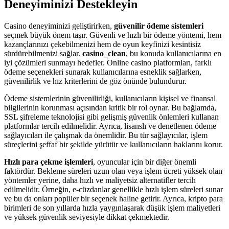
Deneyiminizi Destekleyin
Casino deneyiminizi geliştirirken,
güvenilir ödeme sistemleri
seçmek büyük önem taşır. Güvenli ve hızlı bir ödeme yöntemi, hem
kazançlarınızı çekebilmenizi hem de oyun keyfinizi kesintisiz
sürdürebilmenizi sağlar.
casino_clean
, bu konuda kullanıcılarına en
iyi çözümleri sunmayı hedefler. Online casino platformları, farklı
ödeme seçenekleri sunarak kullanıcılarına esneklik sağlarken,
güvenilirlik ve hız kriterlerini de göz önünde bulundurur.
Ödeme sistemlerinin güvenilirliği, kullanıcıların kişisel ve finansal
bilgilerinin korunması açısından kritik bir rol oynar. Bu bağlamda,
SSL şifreleme teknolojisi gibi gelişmiş güvenlik önlemleri kullanan
platformlar tercih edilmelidir. Ayrıca, lisanslı ve denetlenen ödeme
sağlayıcıları ile çalışmak da önemlidir. Bu tür sağlayıcılar, işlem
süreçlerini şeffaf bir şekilde yürütür ve kullanıcıların haklarını korur.
Hızlı para çekme işlemleri
, oyuncular için bir diğer önemli
faktördür. Bekleme süreleri uzun olan veya işlem ücreti yüksek olan
yöntemler yerine, daha hızlı ve maliyetsiz alternatifler tercih
edilmelidir. Örneğin, e-cüzdanlar genellikle hızlı işlem süreleri sunar
ve bu da onları popüler bir seçenek haline getirir. Ayrıca, kripto para
birimleri de son yıllarda hızla yaygınlaşarak düşük işlem maliyetleri
ve yüksek güvenlik seviyesiyle dikkat çekmektedir.