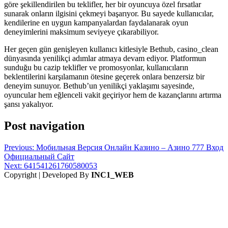
göre şekillendirilen bu teklifler, her bir oyuncuya özel fırsatlar
sunarak onların ilgisini çekmeyi başarıyor. Bu sayede kullanıcılar,
kendilerine en uygun kampanyalardan faydalanarak oyun
deneyimlerini maksimum seviyeye çıkarabiliyor.
Her geçen gün genişleyen kullanıcı kitlesiyle Bethub, casino_clean
dünyasında yenilikçi adımlar atmaya devam ediyor. Platformun
sunduğu bu cazip teklifler ve promosyonlar, kullanıcıların
beklentilerini karşılamanın ötesine geçerek onlara benzersiz bir
deneyim sunuyor. Bethub’un yenilikçi yaklaşımı sayesinde,
oyuncular hem eğlenceli vakit geçiriyor hem de kazançlarını artırma
şansı yakalıyor.
Post navigation
Previous:
Мобильная Версия Онлайн Казино – Азино 777 Вход
Официальный Сайт
Next:
641541261760580053
Copyright | Developed By
INC1_WEB