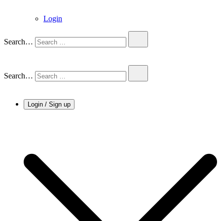
Login
Search…
Search…
Login / Sign up