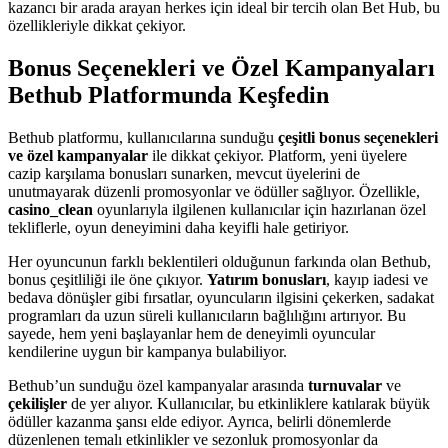
kazancı bir arada arayan herkes için ideal bir tercih olan Bet Hub, bu
özellikleriyle dikkat çekiyor.
Bonus Seçenekleri ve Özel Kampanyaları
Bethub Platformunda Keşfedin
Bethub platformu, kullanıcılarına sunduğu
çeşitli bonus seçenekleri
ve özel kampanyalar
ile dikkat çekiyor. Platform, yeni üyelere
cazip karşılama bonusları sunarken, mevcut üyelerini de
unutmayarak düzenli promosyonlar ve ödüller sağlıyor. Özellikle,
casino_clean
oyunlarıyla ilgilenen kullanıcılar için hazırlanan özel
tekliflerle, oyun deneyimini daha keyifli hale getiriyor.
Her oyuncunun farklı beklentileri olduğunun farkında olan Bethub,
bonus çeşitliliği ile öne çıkıyor.
Yatırım bonusları
, kayıp iadesi ve
bedava dönüşler gibi fırsatlar, oyuncuların ilgisini çekerken, sadakat
programları da uzun süreli kullanıcıların bağlılığını artırıyor. Bu
sayede, hem yeni başlayanlar hem de deneyimli oyuncular
kendilerine uygun bir kampanya bulabiliyor.
Bethub’un sunduğu özel kampanyalar arasında
turnuvalar
ve
çekilişler
de yer alıyor. Kullanıcılar, bu etkinliklere katılarak büyük
ödüller kazanma şansı elde ediyor. Ayrıca, belirli dönemlerde
düzenlenen temalı etkinlikler ve sezonluk promosyonlar da