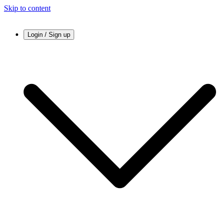
Skip to content
Login / Sign up