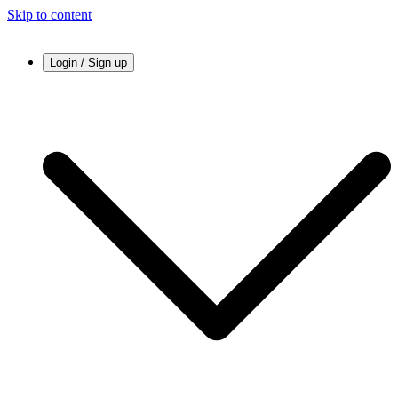
Skip to content
Login / Sign up