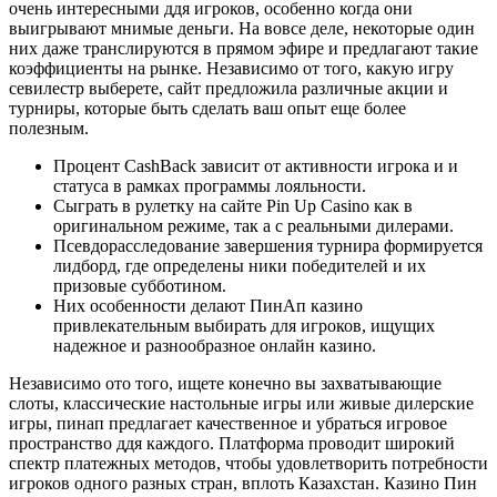
очень интересными ддя игроков, особенно когда они
выигрывают мнимые деньги. На вовсе деле, некоторые один
них даже транслируются в прямом эфире и предлагают такие
коэффициенты на рынке. Независимо от того, какую игру
севилестр выберете, сайт предложила различные акции и
турниры, которые быть сделать ваш опыт еще более
полезным.
Процент CashBack зависит от активности игрока и и
статуса в рамках программы лояльности.
Сыграть в рулетку на сайте Pin Up Casino как в
оригинальном режиме, так а с реальными дилерами.
Псевдорасследование завершения турнира формируется
лидборд, где определены ники победителей и их
призовые субботином.
Них особенности делают ПинАп казино
привлекательным выбирать для игроков, ищущих
надежное и разнообразное онлайн казино.
Независимо ото того, ищете конечно вы захватывающие
слоты, классические настольные игры или живые дилерские
игры, пинап предлагает качественное и убраться игровое
пространство ддя каждого. Платформа проводит широкий
спектр платежных методов, чтобы удовлетворить потребности
игроков одного разных стран, вплоть Казахстан. Казино Пин