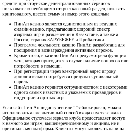
средств при стоунское децентрализованных сервисов —
пользователю необходимо открыл кассовый раздел, показать
криптовалюту, ввести сумму и номер этого кошелька.
ПинАп казино является единственным из ведущих
онлайн-казино, предлагающих широкий спектр
азартных игр и развлечений в Казахстане, а также а
России, странах ЗАРУБЕЖЬЕ и Прибалтики.
Программа лояльности казино ПинАп разработана для
поощрения и вознаграждения активных игроков.
Кроме этого, в казино Пин Ап предусмотрена функция
чата, которая пригодится в случае наличие вопросов или
потребности в помощи.
При регистрации через электронный адрес игроку
дополнительно потребуется придумать уникальный
пароль.
ПинАп казино гордится сотрудничеством с некоторыми
одного самых известных а уважаемых провайдеров и
индустрии азартных игр.
Если сайт Пин Ап недоступен или” “заблокирован, можно
использовать альтернативный способ входа спустя зеркало.
Официальное стулочасы зеркало клуба предоставляет доступ
к намного же играм, вышеперечисленному и акциям, не и
оригинальная платформа. Клиенты могут заключать пари на