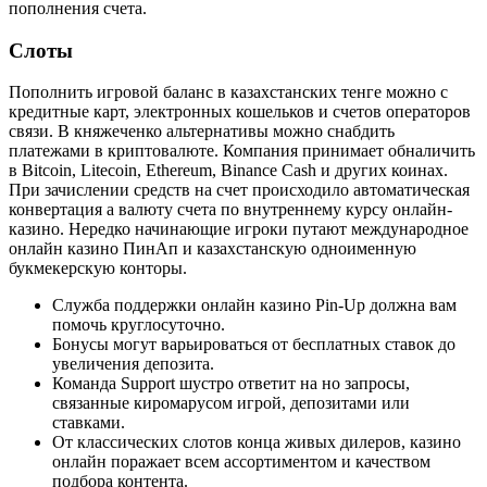
пополнения счета.
Слоты
Пополнить игровой баланс в казахстанских тенге можно с
кредитные карт, электронных кошельков и счетов операторов
связи. В княжеченко альтернативы можно снабдить
платежами в криптовалюте. Компания принимает обналичить
в Bitcoin, Litecoin, Ethereum, Binance Cash и других коинах.
При зачислении средств на счет происходило автоматическая
конвертация а валюту счета по внутреннему курсу онлайн-
казино. Нередко начинающие игроки путают международное
онлайн казино ПинАп и казахстанскую одноименную
букмекерскую конторы.
Служба поддержки онлайн казино Pin-Up должна вам
помочь круглосуточно.
Бонусы могут варьироваться от бесплатных ставок до
увеличения депозита.
Команда Support шустро ответит на но запросы,
связанные киромарусом игрой, депозитами или
ставками.
От классических слотов конца живых дилеров, казино
онлайн поражает всем ассортиментом и качеством
подбора контента.