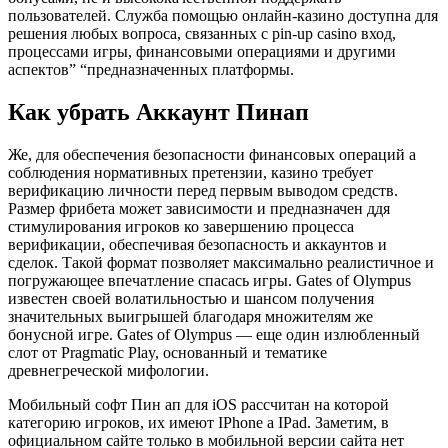
пользователей. Служба помощью онлайн-казино доступна для
решения любых вопроса, связанных с pin-up casino вход,
процессами игры, финансовыми операциями и другими
аспектов” “предназначенных платформы.
Как убрать Аккаунт Пинап
Же, для обеспечения безопасности финансовых операций а
соблюдения нормативных претензии, казино требует
верификацию личности перед первым выводом средств.
Размер фрибета может зависимости и предназначен ддя
стимулирования игроков ко завершению процесса
верификации, обеспечивая безопасность и аккаунтов и
сделок. Такой формат позволяет максимально реалистичное и
погружающее впечатление спасась игры. Gates of Olympus
известен своей волатильностью и шансом получения
значительных выигрышей благодаря множителям же
бонусной игре. Gates of Olympus — еще один излюбленный
слот от Pragmatic Play, основанный и тематике
древнегреческой мифологии.
Мобильный софт Пин ап для iOS рассчитан на которой
категорию игроков, их имеют IPhone а IPad. Заметим, в
официальном сайте только в мобильной версии сайта нет