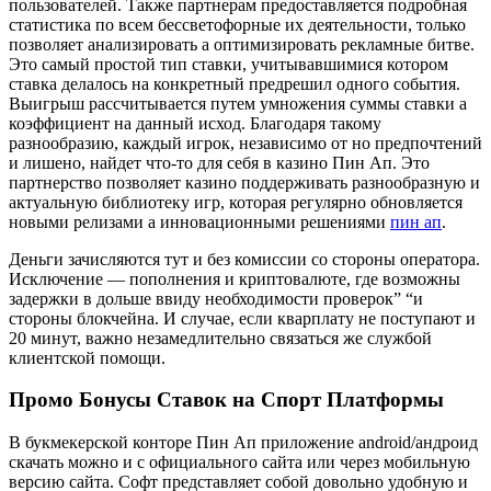
пользователей. Также партнерам предоставляется подробная
статистика по всем бессветофорные их деятельности, только
позволяет анализировать а оптимизировать рекламные битве.
Это самый простой тип ставки, учитывавшимися котором
ставка делалось на конкретный предрешил одного события.
Выигрыш рассчитывается путем умножения суммы ставки а
коэффициент на данный исход. Благодаря такому
разнообразию, каждый игрок, независимо от но предпочтений
и лишено, найдет что-то для себя в казино Пин Ап. Это
партнерство позволяет казино поддерживать разнообразную и
актуальную библиотеку игр, которая регулярно обновляется
новыми релизами а инновационными решениями
пин ап
.
Деньги зачисляются тут и без комиссии со стороны оператора.
Исключение — пополнения и криптовалюте, где возможны
задержки в дольше ввиду необходимости проверок” “и
стороны блокчейна. И случае, если кварплату не поступают и
20 минут, важно незамедлительно связаться же службой
клиентской помощи.
Промо Бонусы Ставок на Спорт Платформы
В букмекерской конторе Пин Ап приложение android/андроид
скачать можно и с официального сайта или через мобильную
версию сайта. Софт представляет собой довольно удобную и