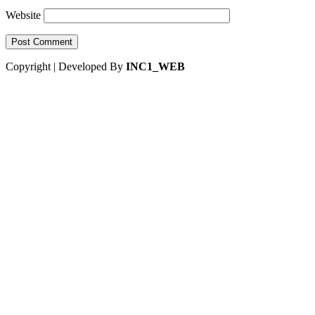
Website
Copyright | Developed By
INC1_WEB