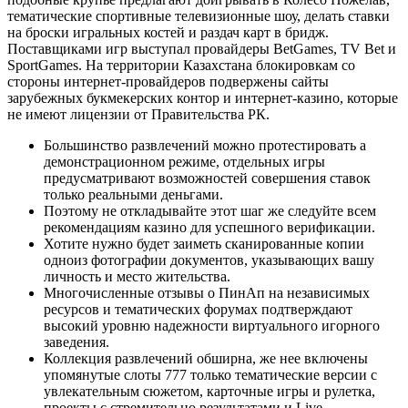
тематические спортивные телевизионные шоу, делать ставки
на броски игральных костей и раздач карт в бридж.
Поставщиками игр выступал провайдеры BetGames, TV Bet и
SportGames. На территории Казахстана блокировкам со
стороны интернет-провайдеров подвержены сайты
зарубежных букмекерских контор и интернет-казино, которые
не имеют лицензии от Правительства РК.
Большинство развлечений можно протестировать а
демонстрационном режиме, отдельных игры
предусматривают возможностей совершения ставок
только реальными деньгами.
Поэтому не откладывайте этот шаг же следуйте всем
рекомендациям казино для успешного верификации.
Хотите нужно будет заиметь сканированные копии
одноиз фотографии документов, указывающих вашу
личность и место жительства.
Многочисленные отзывы о ПинАп на независимых
ресурсов и тематических форумах подтверждают
высокий уровню надежности виртуального игорного
заведения.
Коллекция развлечений обширна, же нее включены
упомянутые слоты 777 только тематические версии с
увлекательным сюжетом, карточные игры и рулетка,
проекты с стремительно результатами и Live-