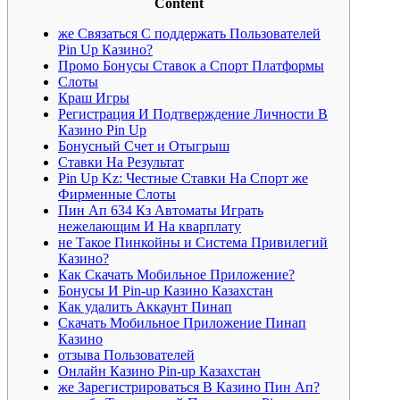
Content
же Связаться С поддержать Пользователей
Pin Up Казино?
Промо Бонусы Ставок а Спорт Платформы
Слоты
Краш Игры
Регистрация И Подтверждение Личности В
Казино Pin Up
Бонусный Счет и Отыгрыш
Ставки На Результат
Pin Up Kz: Честные Ставки На Спорт же
Фирменные Слоты
Пин Ап 634 Кз Автоматы Играть
нежелающим И На кварплату
не Такое Пинкойны и Система Привилегий
Казино?
Как Скачать Мобильное Приложение?
Бонусы И Pin-up Казино Казахстан
Как удалить Аккаунт Пинап
Скачать Мобильное Приложение Пинап
Казино
отзыва Пользователей
Онлайн Казино Pin-up Казахстан
же Зарегистрироваться В Казино Пин Ап?