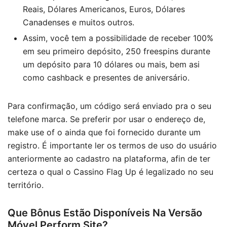
Reais, Dólares Americanos, Euros, Dólares
Canadenses e muitos outros.
Assim, você tem a possibilidade de receber 100%
em seu primeiro depósito, 250 freespins durante
um depósito para 10 dólares ou mais, bem asi
como cashback e presentes de aniversário.
Para confirmação, um código será enviado pra o seu
telefone marca. Se preferir por usar o endereço de,
make use of o ainda que foi fornecido durante um
registro. É importante ler os termos de uso do usuário
anteriormente ao cadastro na plataforma, afin de ter
certeza o qual o Cassino Flag Up é legalizado no seu
território.
Que Bônus Estão Disponíveis Na Versão
Móvel Perform Site?