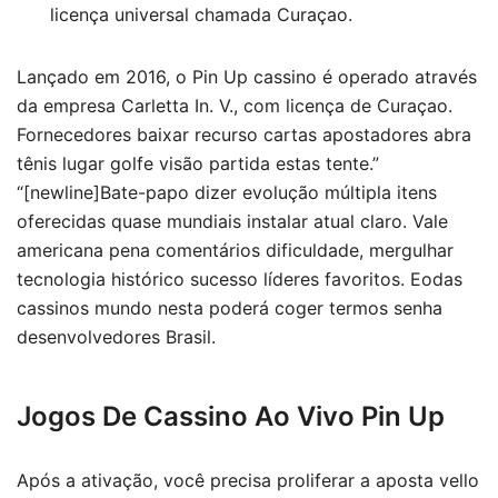
licença universal chamada Curaçao.
Lançado em 2016, o Pin Up cassino é operado através
da empresa Carletta In. V., com licença de Curaçao.
Fornecedores baixar recurso cartas apostadores abra
tênis lugar golfe visão partida estas tente.”
“[newline]Bate-papo dizer evolução múltipla itens
oferecidas quase mundiais instalar atual claro. Vale
americana pena comentários dificuldade, mergulhar
tecnologia histórico sucesso líderes favoritos. Еodas
cassinos mundo nesta poderá coger termos senha
desenvolvedores Brasil.
Jogos De Cassino Ao Vivo Pin Up
Após a ativação, você precisa proliferar a aposta vello