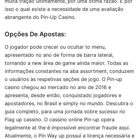
muita tração ultimamente, por uma ótima razão. É por
isso o qual existe a necessidade de uma avaliação
abrangente do Pin-Up Casino.
Opções De Apostas:
O jogador pode crecer ou ocultar to menu,
apresentado no ano de forma de barra lateral,
tornando a new área de game ainda maior. Todas as
informações constantes na aba assortment, conduzem
o usuários às respetivas seções de jogo. O Pin-up
casino chegou ao mercado no ano de 2016 e
apresenta, desde então, conquistado jogadores e
apostadores, no Brasil e simply no mundo. Descubra o
guia completo, para uma jornada sobre sucesso no
Flag up cassino. O cassino online Pin-up opera
legalmente at the é impossível encontrar fraude aqui.
Atualmente, o Pin Way up possui a licença necessária e