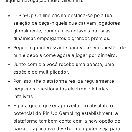
alguma navegação muito albúmina.
O Pin-Up On line casino destaca-se pela tua
seleção de caça-níqueis que cativam jogadores
globalmente, com games notáveis por suas
dinâmicas empolgantes e grandes prêmios.
Pegue algo interessante para você em questão de
min e depois come agora a jogar por dinheiro.
Junto com ele você recebe uma aposta, uma
espécie de multiplicador.
Por isso, the plataforma realiza regularmente
pequenos questionários electronic loterias
infalíveis.
E para quem quiser aproveitar en absoluto o
potencial do Pin Up Gambling establishment, a
plataforma também conta com a new opção de
baixar o aplicativo desktop computer, seja para