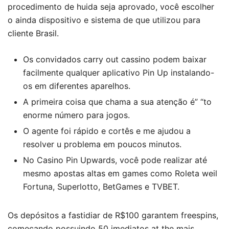
procedimento de huida seja aprovado, você escolher
o ainda dispositivo e sistema de que utilizou para
cliente Brasil.
Os convidados carry out cassino podem baixar
facilmente qualquer aplicativo Pin Up instalando-
os em diferentes aparelhos.
A primeira coisa que chama a sua atenção é” “to
enorme número para jogos.
O agente foi rápido e cortês e me ajudou a
resolver u problema em poucos minutos.
No Casino Pin Upwards, você pode realizar até
mesmo apostas altas em games como Roleta weil
Fortuna, Superlotto, BetGames e TVBET.
Os depósitos a fastidiar de R$100 garantem freespins,
começando possuindo 50 imediatos at the mais