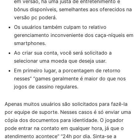
em versão, há uma justa de entretenimento e
bônus disponíveis, semelhantes aos oferecidos na
versão pc poderá.
Os usuários também culpam to relativo
gerenciamento inconveniente dos caça-níqueis em
smartphones.
Ao criar sua conta, você será solicitado a
selecionar uma moeda que deseja usar.
Em primeiro lugar, a porcentagem de retorno
nesses” “games geralmente é maior do que nos
jogos de cassino regulares.
Apenas muitos usuários são solicitados para fazê-la
por equipe de suporte. Nesses casos é só enviar uma
cópia dos documentos para identidade. O jogador
pode entrar na contato em qualquer hora, já que o
atendimento acontece” “24h por dia. Sinta-se a