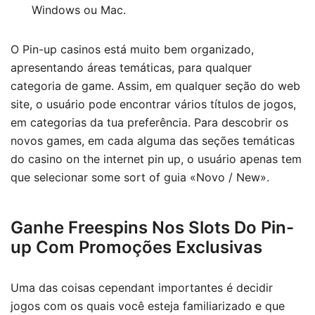
Windows ou Mac.
O Pin-up casinos está muito bem organizado,
apresentando áreas temáticas, para qualquer
categoria de game. Assim, em qualquer seção do web
site, o usuário pode encontrar vários títulos de jogos,
em categorias da tua preferência. Para descobrir os
novos games, em cada alguma das seções temáticas
do casino on the internet pin up, o usuário apenas tem
que selecionar some sort of guia «Novo / New».
Ganhe Freespins Nos Slots Do Pin-
up Com Promoções Exclusivas
Uma das coisas cependant importantes é decidir
jogos com os quais você esteja familiarizado e que