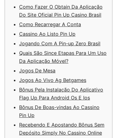
Como Fazer O Obtain Da Aplicação
Do Site Oficial Pin Up Casino Brasil
Como Recarregar A Conta
Cassino Ao Listo Pin Up
Jogando Com A Pin-up Zero Brasil
Quais São Since Etapas Para Um Uso
Da Aplicação Móvel?
Jogos De Mesa
Jogos Ao Vivo Ag Betgames
Bônus Pela Instalação Do Aplicativo
Flag Up Para Android Os E Ios
Bônus De Boas-vindas Ao Cassino
Pin Up
Recebendo E Apostando Bônus Sem
Depósito Simply No Cassino Online