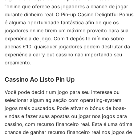
“online que oferece aos jogadores a chance de jogar
durante dinheiro real. O Pin-up Casino Delightful Bonus
é alguma oportunidade fantástica afin de que os
jogadores online tirem um máximo proveito para sua
experiência de jogo. Com 1 depósito mínimo sobre
apenas €10, quaisquer jogadores podem desfrutar da
experiência carry out cassino não importando seu
orçamento.
Cassino Ao Listo Pin Up
Você pode decidir um jogo para seu interesse ou
selecionar algum ag seção com operating-system
jogos mais buscados. Pode ativar o bónus de boas-
vindas e fazer suas apostas ou jogar nos jogos para
cassino, com recurso financeiro real. Esta é uma ótima
chance de ganhar recurso financeiro real nos jogos de