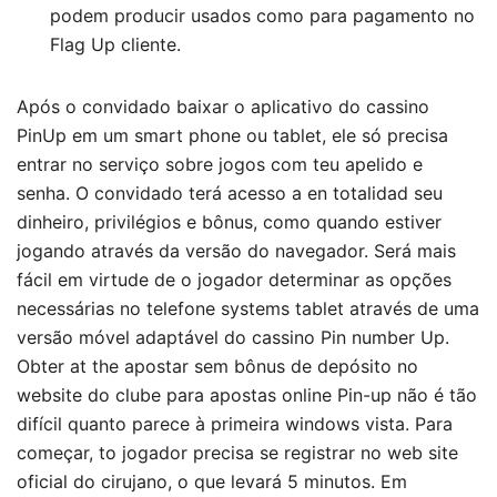
podem producir usados como para pagamento no
Flag Up cliente.
Após o convidado baixar o aplicativo do cassino
PinUp em um smart phone ou tablet, ele só precisa
entrar no serviço sobre jogos com teu apelido e
senha. O convidado terá acesso a en totalidad seu
dinheiro, privilégios e bônus, como quando estiver
jogando através da versão do navegador. Será mais
fácil em virtude de o jogador determinar as opções
necessárias no telefone systems tablet através de uma
versão móvel adaptável do cassino Pin number Up.
Obter at the apostar sem bônus de depósito no
website do clube para apostas online Pin-up não é tão
difícil quanto parece à primeira windows vista. Para
começar, to jogador precisa se registrar no web site
oficial do cirujano, o que levará 5 minutos. Em