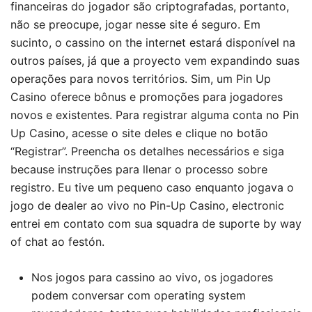
financeiras do jogador são criptografadas, portanto,
não se preocupe, jogar nesse site é seguro. Em
sucinto, o cassino on the internet estará disponível na
outros países, já que a proyecto vem expandindo suas
operações para novos territórios. Sim, um Pin Up
Casino oferece bônus e promoções para jogadores
novos e existentes. Para registrar alguma conta no Pin
Up Casino, acesse o site deles e clique no botão
“Registrar”. Preencha os detalhes necessários e siga
because instruções para llenar o processo sobre
registro. Eu tive um pequeno caso enquanto jogava o
jogo de dealer ao vivo no Pin-Up Casino, electronic
entrei em contato com sua squadra de suporte by way
of chat ao festón.
Nos jogos para cassino ao vivo, os jogadores
podem conversar com operating system