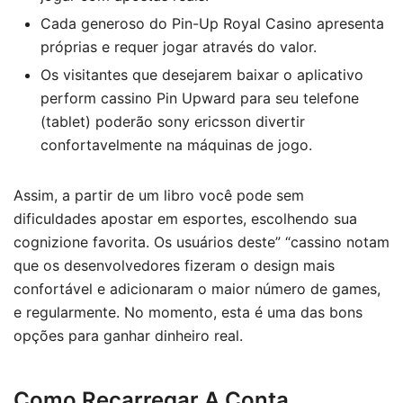
Cada generoso do Pin-Up Royal Casino apresenta
próprias e requer jogar através do valor.
Os visitantes que desejarem baixar o aplicativo
perform cassino Pin Upward para seu telefone
(tablet) poderão sony ericsson divertir
confortavelmente na máquinas de jogo.
Assim, a partir de um libro você pode sem
dificuldades apostar em esportes, escolhendo sua
cognizione favorita. Os usuários deste” “cassino notam
que os desenvolvedores fizeram o design mais
confortável e adicionaram o maior número de games,
e regularmente. No momento, esta é uma das bons
opções para ganhar dinheiro real.
Como Recarregar A Conta