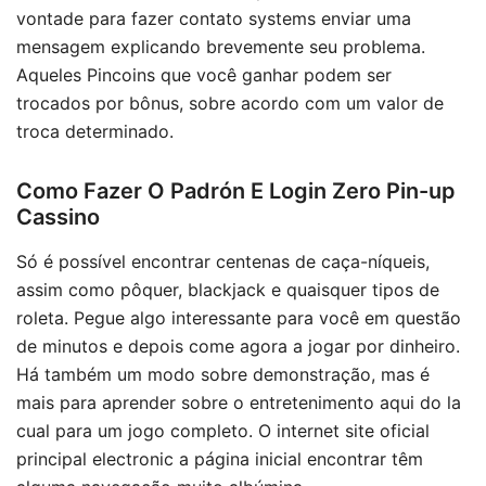
vontade para fazer contato systems enviar uma
mensagem explicando brevemente seu problema.
Aqueles Pincoins que você ganhar podem ser
trocados por bônus, sobre acordo com um valor de
troca determinado.
Como Fazer O Padrón E Login Zero Pin-up
Cassino
Só é possível encontrar centenas de caça-níqueis,
assim como pôquer, blackjack e quaisquer tipos de
roleta. Pegue algo interessante para você em questão
de minutos e depois come agora a jogar por dinheiro.
Há também um modo sobre demonstração, mas é
mais para aprender sobre o entretenimento aqui do la
cual para um jogo completo. O internet site oficial
principal electronic a página inicial encontrar têm