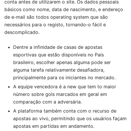
conta antes de utilizarem o site. Os dados pessoais
básicos como nome, data de nascimento, e endereço
de e-mail são todos operating system que são
necessários para o registo, tornando-o fácil e
descomplicado.
Dentre a infinidade de casas de apostas
esportivas que estão disponíveis no País
brasileiro, escolher apenas alguma pode ser
alguma tarefa relativamente desafiadora,
principalmente para os iniciantes no mercado.
A equipe vencedora é a new que tem to maior
número sobre gols marcados em geral em
comparação com a adversária.
A plataforma também conta com o recurso de
apostas ao vivo, permitindo que os usuários façam
apostas em partidas em andamento.