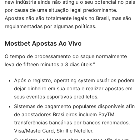
new indústria ainda não atingiu o seu potencial no país
por causa de uma situação legal predominante.
Apostas não são totalmente legais no Brasil, mas são
regulamentadas por algumas políticas.
Mostbet Apostas Ao Vivo
O tempo de processamento do saque normalmente
leva de fifteen minutos a 3 dias úteis.”
Após o registro, operating system usuários podem
dejar dinheiro em sua conta e realizar apostas em
seus eventos esportivos prediletos.
Sistemas de pagamento populares disponíveis afin
de apostadores Brasileiros incluem PayTM,
transferências bancárias por bancos renomados,
Visa/MasterCard, Skrill e Neteller.