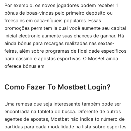
Por exemplo, os novos jogadores podem receber 1
bônus de boas-vindas pelo primeiro depósito ou
freespins em caça-níqueis populares. Essas
promoções permitem la cual você aumente seu capital
inicial electronic aumente suas chances de ganhar. Há
ainda bônus para recargas realizadas nas sextas-
feiras, além sobre programas de fidelidade específicos
para cassino e apostas esportivas. O MosBet ainda
oferece bônus em
Como Fazer To Mostbet Login?
Uma remesa que seja interessante também pode ser
encontrada na tableta de busca. Diferente de outros
agentes de apostas, Mostbet não indica to número de
partidas para cada modalidade na lista sobre esportes