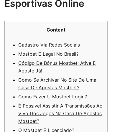
Esportivas Online
Content
Cadastro Via Redes Sociais
Mostbet É Legal No Brasil?
Código De Bônus Mostbet: Ative E
Aposte Já!
Como Se Archivar No Site De Uma
Casa De Apostas Mostbet?
Como Fazer U Mostbet Login?
É Possível Assistir A Transmissões Ao
Vivo Dos Jogos Na Casa De Apostas
Mostbet?
O Mostbet É Licenciado?