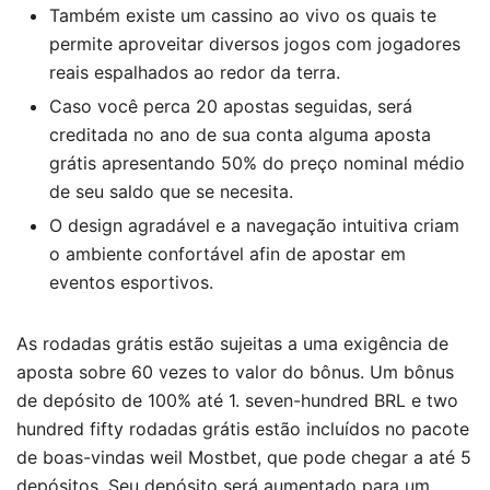
Também existe um cassino ao vivo os quais te
permite aproveitar diversos jogos com jogadores
reais espalhados ao redor da terra.
Caso você perca 20 apostas seguidas, será
creditada no ano de sua conta alguma aposta
grátis apresentando 50% do preço nominal médio
de seu saldo que se necesita.
O design agradável e a navegação intuitiva criam
o ambiente confortável afin de apostar em
eventos esportivos.
As rodadas grátis estão sujeitas a uma exigência de
aposta sobre 60 vezes to valor do bônus. Um bônus
de depósito de 100% até 1. seven-hundred BRL e two
hundred fifty rodadas grátis estão incluídos no pacote
de boas-vindas weil Mostbet, que pode chegar a até 5
depósitos. Seu depósito será aumentado para um