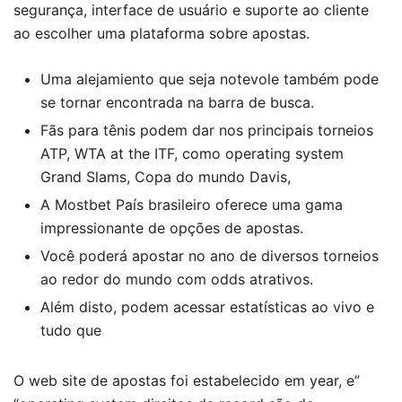
segurança, interface de usuário e suporte ao cliente
ao escolher uma plataforma sobre apostas.
Uma alejamiento que seja notevole também pode
se tornar encontrada na barra de busca.
Fãs para tênis podem dar nos principais torneios
ATP, WTA at the ITF, como operating system
Grand Slams, Copa do mundo Davis,
A Mostbet País brasileiro oferece uma gama
impressionante de opções de apostas.
Você poderá apostar no ano de diversos torneios
ao redor do mundo com odds atrativos.
Além disto, podem acessar estatísticas ao vivo e
tudo que
O web site de apostas foi estabelecido em year, e”