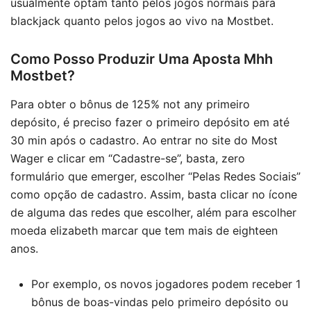
usualmente optam tanto pelos jogos normais para
blackjack quanto pelos jogos ao vivo na Mostbet.
Como Posso Produzir Uma Aposta Mhh
Mostbet?
Para obter o bônus de 125% not any primeiro
depósito, é preciso fazer o primeiro depósito em até
30 min após o cadastro. Ao entrar no site do Most
Wager e clicar em “Cadastre-se”, basta, zero
formulário que emerger, escolher “Pelas Redes Sociais”
como opção de cadastro. Assim, basta clicar no ícone
de alguma das redes que escolher, além para escolher
moeda elizabeth marcar que tem mais de eighteen
anos.
Por exemplo, os novos jogadores podem receber 1
bônus de boas-vindas pelo primeiro depósito ou