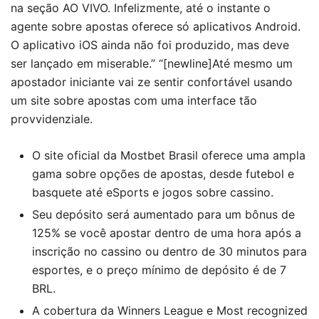
na seção AO VIVO. Infelizmente, até o instante o
agente sobre apostas oferece só aplicativos Android.
O aplicativo iOS ainda não foi produzido, mas deve
ser lançado em miserable.” “[newline]Até mesmo um
apostador iniciante vai ze sentir confortável usando
um site sobre apostas com uma interface tão
provvidenziale.
O site oficial da Mostbet Brasil oferece uma ampla
gama sobre opções de apostas, desde futebol e
basquete até eSports e jogos sobre cassino.
Seu depósito será aumentado para um bônus de
125% se você apostar dentro de uma hora após a
inscrição no cassino ou dentro de 30 minutos para
esportes, e o preço mínimo de depósito é de 7
BRL.
A cobertura da Winners League e Most recognized