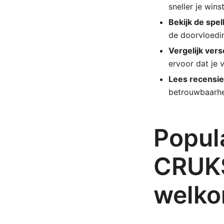
sneller je win
Bekijk de spel
de doorvloedi
Vergelijk vers
ervoor dat je 
Lees recensie
betrouwbaarhe
Popul
CRUKS
welko