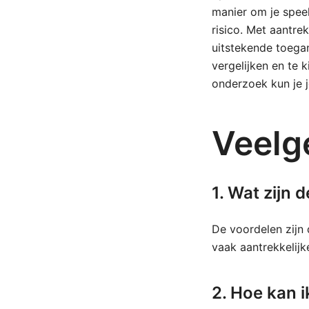
manier om je speel
risico. Met aantre
uitstekende toega
vergelijken en te 
onderzoek kun je 
Veelg
1. Wat zijn
De voordelen zijn 
vaak aantrekkelij
2. Hoe kan 