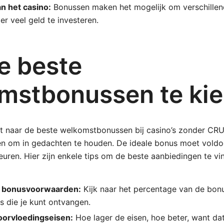
n het casino:
Bonussen maken het mogelijk om verschillend
r veel geld te investeren.
e beste
mstbonussen te ki
t naar de beste welkomstbonussen bij casino’s zonder CRUK
ren om in gedachten te houden. De ideale bonus moet vold
keuren. Hier zijn enkele tips om de beste aanbiedingen te vi
e bonusvoorwaarden:
Kijk naar het percentage van de bon
die je kunt ontvangen.
doorvloedingseisen:
Hoe lager de eisen, hoe beter, want dat