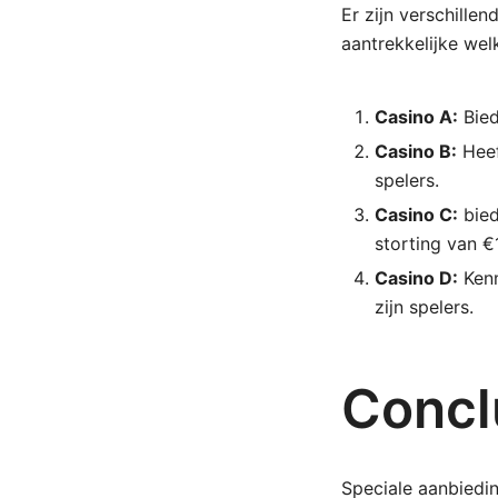
Er zijn verschille
aantrekkelijke wel
Casino A:
Bied
Casino B:
Heef
spelers.
Casino C:
bied
storting van €
Casino D:
Kenm
zijn spelers.
Concl
Speciale aanbiedi