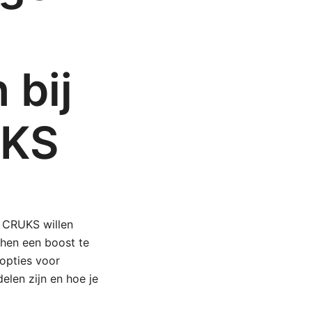
 bij
UKS
r CRUKS willen
 hen een boost te
 opties voor
len zijn en hoe je