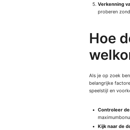
Verkenning va
proberen zonde
Hoe d
welko
Als je op zoek ben
belangrijke facto
speelstijl en voor
Controleer d
maximumbonus 
Kijk naar de 