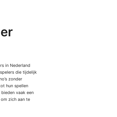
der
ers in Nederland
elers die tijdelijk
ino’s zonder
ot hun spellen
s bieden vaak een
 om zich aan te