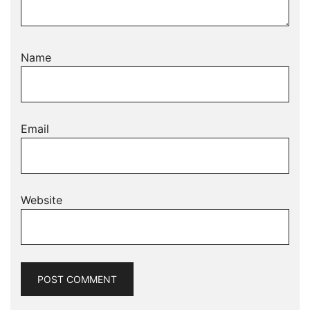
Name
Email
Website